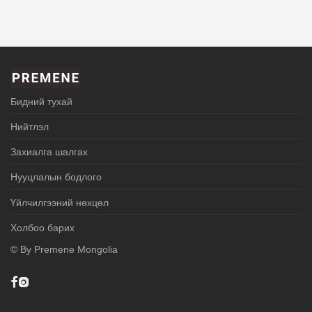
Бидний тухай
Нийтлэл
Захиалга шалгах
Нууцлалын бодлого
Үйлчилгээний нөхцөл
Холбоо барих
© By
Premene Mongolia