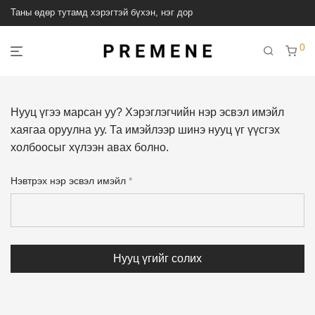
Таны өдөр тутамд хэрэгтэй бүхэн, нэг дор
0
Нууц үгээ марсан уу? Хэрэглэгчийн нэр эсвэл имэйл
хаягаа оруулна уу. Та имэйлээр шинэ нууц үг үүсгэх
холбоосыг хүлээн авах болно.
Required
Нэвтрэх нэр эсвэл имэйл
*
Нууц үгийг солих