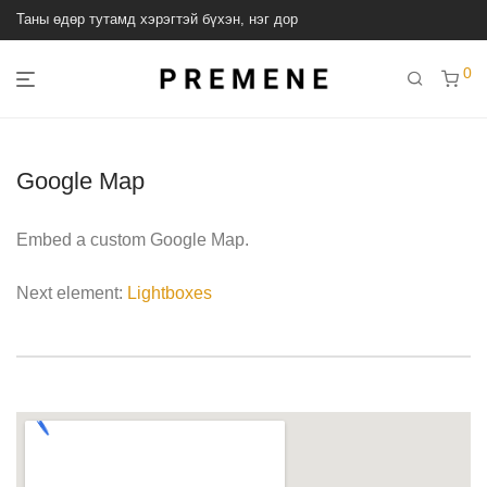
Таны өдөр тутамд хэрэгтэй бүхэн, нэг дор
0
Google Map
Embed a custom Google Map.
Next element:
Lightboxes