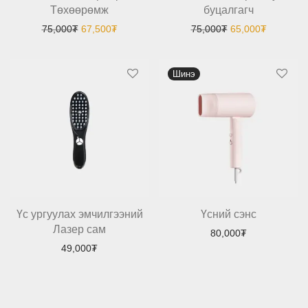
Төхөөрөмж
буцалгагч
Original price was: 75,000₮.
Current price is: 67,500₮.
Original price was
Current p
75,000
₮
67,500
₮
75,000
₮
65,000
₮
Шинэ
Үс ургуулах эмчилгээний
Үсний сэнс
Лазер сам
80,000
₮
49,000
₮