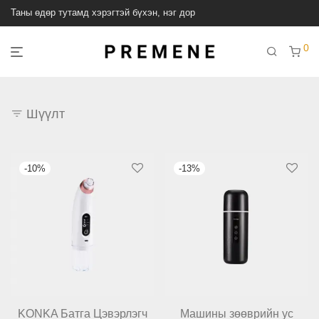
Таны өдөр тутамд хэрэгтэй бүхэн, нэг дор
0
Шүүлт
-
10
%
-
13
%
KONKA Батга Цэвэрлэгч
Машины зөөврийн ус