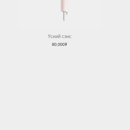
Үсний сэнс
80,000
₮