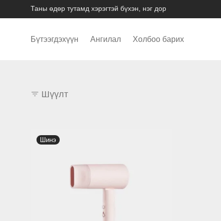
Таны өдөр тутамд хэрэгтэй бүхэн, нэг дор
Бүтээгдэхүүн
Ангилал
Холбоо барих
Шүүлт
Шинэ