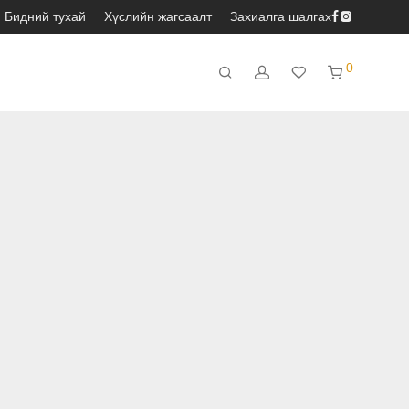
Бидний тухай
Хүслийн жагсаалт
Захиалга шалгах
0