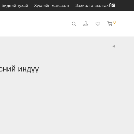
Бидний тухай
Хүслийн жагсаалт
Захиалга шалгах
0
сний индүү