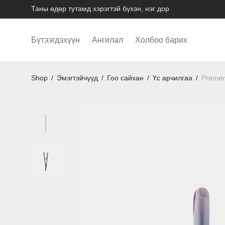
Таны өдөр тутамд хэрэгтэй бүхэн, нэг дор
Бүтээгдэхүүн
Ангилал
Холбоо барих
Shop
/
Эмэгтэйчүүд
/
Гоо сайхан
/
Үс арчилгаа
/
Premen