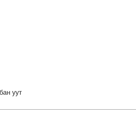
бан уут
————————————————————————————