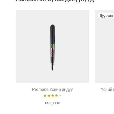
Premene Үсний индүү
Үсний 
Rated
149,000
₮
4.00
out