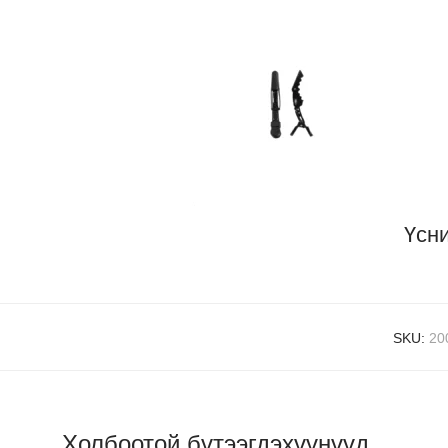
Үсн
SKU:
20
Холбоотой бүтээгдэхүүнүүд