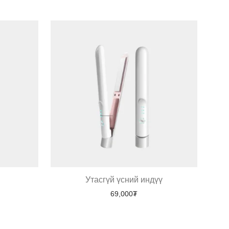
Утасгүй үсний индүү
69,000
₮