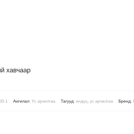
ий хавчаар
00-1
Ангилал:
Үс арчилгаа
Тагууд:
индүү
,
үс арчилгаа
Бренд: