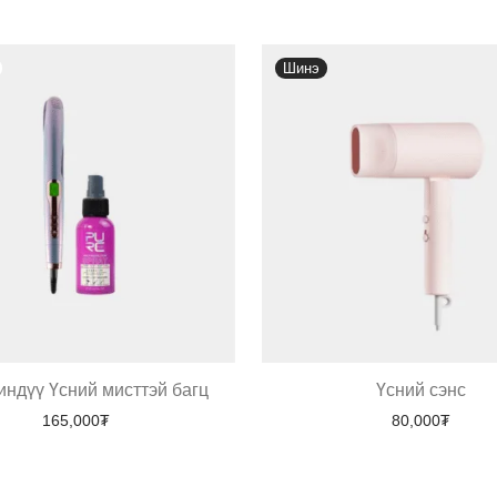
Шинэ
индүү Үсний мисттэй багц
Үсний сэнс
165,000
₮
80,000
₮