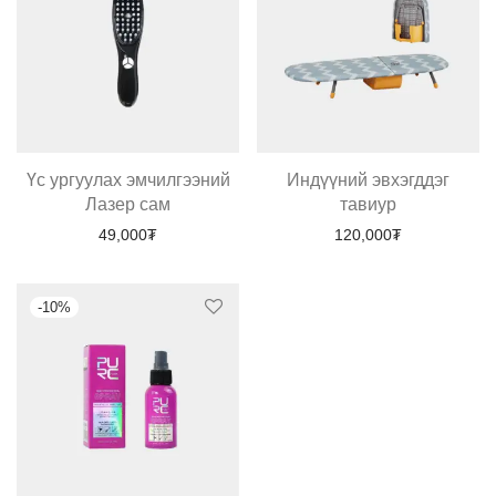
Үс ургуулах эмчилгээний
Индүүний эвхэгддэг
Лазер сам
тавиур
49,000
₮
120,000
₮
-
10
%