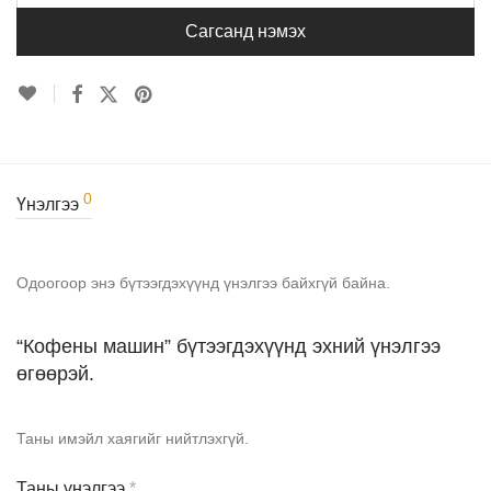
Сагсанд нэмэх
0
Үнэлгээ
Одоогоор энэ бүтээгдэхүүнд үнэлгээ байхгүй байна.
“Кофены машин” бүтээгдэхүүнд эхний үнэлгээ
өгөөрэй.
Таны имэйл хаягийг нийтлэхгүй.
Таны үнэлгээ
*