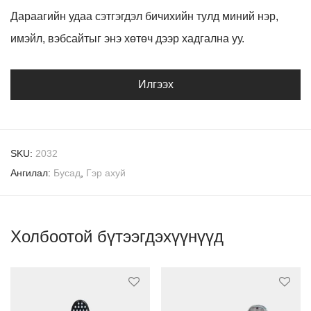
Дараагийн удаа сэтгэгдэл бичихийн тулд миний нэр,
имэйл, вэбсайтыг энэ хөтөч дээр хадгална уу.
SKU:
2032
Ангилал:
Бусад
,
Гэр ахуй
Холбоотой бүтээгдэхүүнүүд