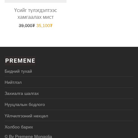
Үсийг түлэгдэлтээс
хамгаалах мист
Original price was: 39,000₮.
Current price is: 35,100₮.
39,000
₮
35,100
₮
Бидний тухай
Нийтлэл
Захиалга шалгах
Нууцлалын бодлого
Үйлчилгээний нөхцөл
Холбоо барих
© By
Premene Mongolia