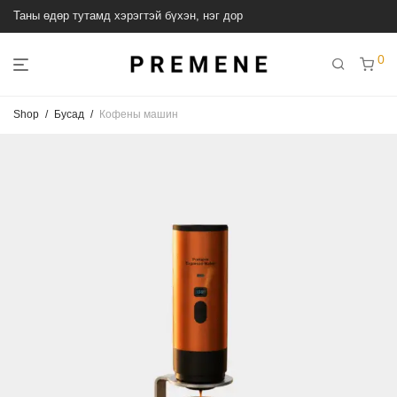
Таны өдөр тутамд хэрэгтэй бүхэн, нэг дор
0
Shop
/
Бусад
/
Кофены машин