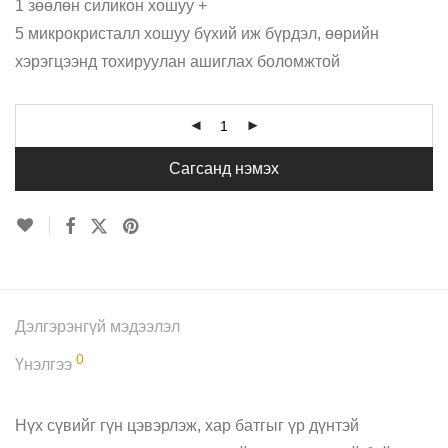
1 зөөлөн силикон хошуу +
5 микрокристалл хошуу бүхий иж бүрдэл, өөрийн
хэрэгцээнд тохируулан ашиглах боломжтой
Сагсанд нэмэх
Дэлгэрэнгүй мэдээлэл
0
Үнэлгээ
Нүх сүвийг гүн цэвэрлэж, хар батгыг үр дүнтэй