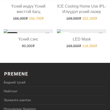
Үсний индүү Үсний
ICE Cooling Home Use IPL-
мисттэй багц
Илүүдэл үсний лазер
Original price was: 165,000₮.
Current price is: 156,750₮.
Original price wa
Current 
165,000
₮
156,750
₮
169,000
₮
152,100
₮
Шинэ
-
30
%
Үсний сэнс
LED Mask
Original price wa
Current 
80,000
₮
169,000
₮
118,300
₮
Бидний тухай
Нийтлэл
Захиалга шалгах
Нууцлалын бодлого