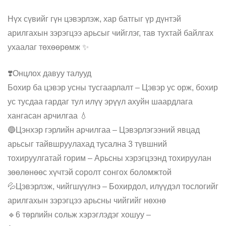
price
price
was:
is:
75,000₮.
67,500₮.
Нүх сүвийг гүн цэвэрлэж, хар батгыг үр дүнтэй
арилгахын зэрэгцээ арьсыг чийглэг, тав тухтай байлгах
ухаалаг төхөөрөмж ✨
❣️Онцлох давуу талууд
Бохир ба цэвэр усны тусгаарлалт – Цэвэр ус орж, бохир
ус тусдаа гардаг тул илүү эрүүл ахуйн шаардлага
хангасан арчилгаа 💧
🔵Цэнхэр гэрлийн арчилгаа – Цэвэрлэгээний явцад
арьсыг тайвшруулахад тусална 3 түвшний
тохируулгатай горим – Арьсны хэрэгцээнд тохируулан
зөөлөнөөс хүчтэй соролт сонгох боломжтой
💦Цэвэрлэж, чийгшүүлнэ – Бохирдол, илүүдэл тослогийг
арилгахын зэрэгцээ арьсны чийгийг нөхнө
🔹6 төрлийн сольж хэрэглэдэг хошуу –