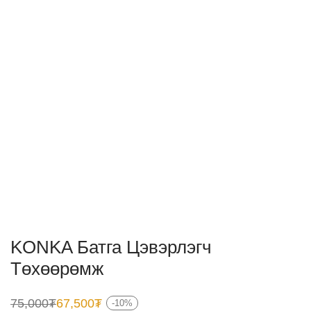
KONKA Батга Цэвэрлэгч
Төхөөрөмж
75,000
₮
67,500
₮
-
10
%
Original
Current