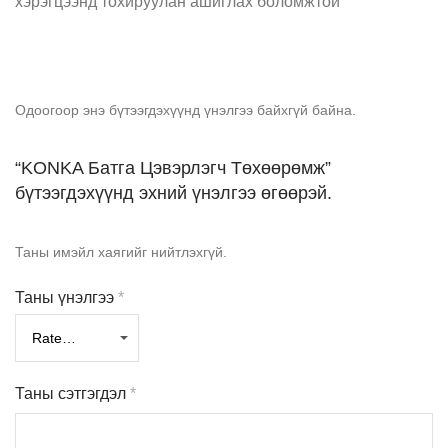
хэрэгцээнд тохируулан ашиглах боломжтой
Одоогоор энэ бүтээгдэхүүнд үнэлгээ байхгүй байна.
“KONKA Батга Цэвэрлэгч Төхөөрөмж”
бүтээгдэхүүнд эхний үнэлгээ өгөөрэй.
Таны имэйл хаягийг нийтлэхгүй.
Таны үнэлгээ
*
Таны сэтгэгдэл
*