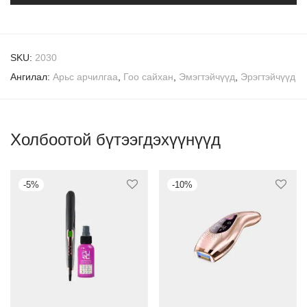
SKU:
2030
Ангилал:
Арьс арчилгаа
,
Гоо сайхан
,
Эмэгтэйчүүд
,
Эрэгтэйчүүд
Холбоотой бүтээгдэхүүнүүд
-
5
%
-
10
%