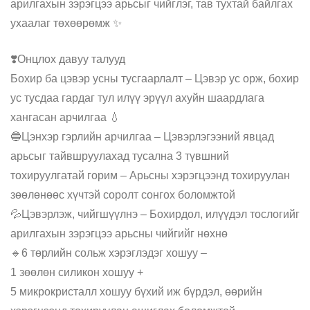
арилгахын зэрэгцээ арьсыг чийглэг, тав тухтай байлгах
ухаалаг төхөөрөмж ✨
❣️Онцлох давуу талууд
Бохир ба цэвэр усны тусгаарлалт – Цэвэр ус орж, бохир
ус тусдаа гардаг тул илүү эрүүл ахуйн шаардлага
хангасан арчилгаа 💧
🔵Цэнхэр гэрлийн арчилгаа – Цэвэрлэгээний явцад
арьсыг тайвшруулахад тусална 3 түвшний
тохируулгатай горим – Арьсны хэрэгцээнд тохируулан
зөөлөнөөс хүчтэй соролт сонгох боломжтой
💦Цэвэрлэж, чийгшүүлнэ – Бохирдол, илүүдэл тослогийг
арилгахын зэрэгцээ арьсны чийгийг нөхнө
🔹6 төрлийн сольж хэрэглэдэг хошуу –
1 зөөлөн силикон хошуу +
5 микрокристалл хошуу бүхий иж бүрдэл, өөрийн