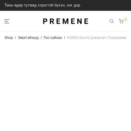
Таны өдөр тутамд хэрэгтэй бүхэн, нэг дор
0
Shop
/
Эмэгтэйчүүд
/
Гоо сайхан
/
KONKA Батга Цэвэрлэгч Төхөөрөмж