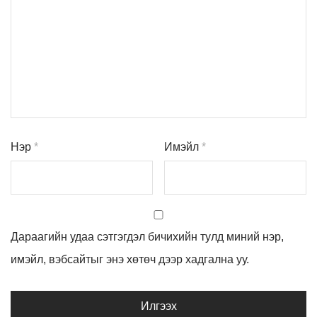
Нэр
*
Имэйл
*
Дараагийн удаа сэтгэгдэл бичихийн тулд миний нэр,
имэйл, вэбсайтыг энэ хөтөч дээр хадгална уу.